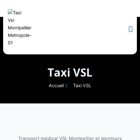
Skip
to
content
Taxi VSL
Accueil
Taxi VSL
Transport médical VSL Montpellier et alentours